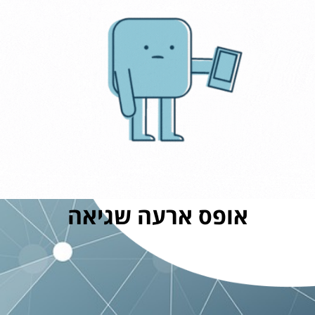
אופס ארעה שגיאה