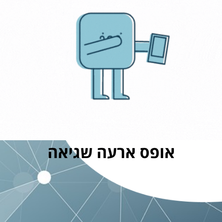
אופס ארעה שגיאה