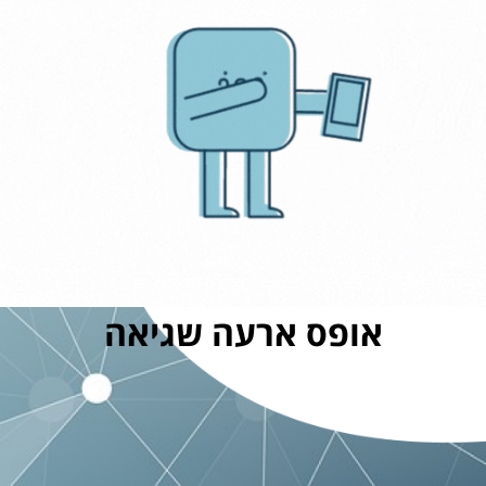
אופס ארעה שגיאה